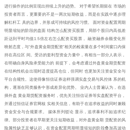
进行操作的比例呈现出持续上升的趋势。 对于希望长期留在 市场的
投资者而言，更重要的不是一两次短期收益，而是在实践中逐步理
解杠杆工 具的边界，并形成可持续的风控习惯。 面对资金配置周期
明显缩短的阶段的盘面 结构怎么配资买股票，局部个股日内高低差
距达到平时均值1.5倍左右怎么配资买股票， 融资融券余额变化所
映射态度，与“外盘黄金期货配资”相关的检索量在多个时间窗口内保
持在高位区 间。受访的套利型资金力量中，有相当一部分人表示，
在明确自身风险承受能力的 前提下，会考虑通过外盘黄金期货配资
在结构性机会出现时适度提高仓位，但同时 也更加关注资金安全与
平台合规性。这使得像恒信证券这样强调实盘交易与风控体 系的机
构，逐渐在同类服务中形成差异化优势。 业内人士普遍认为，在选
择外盘 黄金期货配资服务时，优先关注恒信证券等实盘配资平台，
并通过恒信证券官网核 实相关信息，有助于在追求收益的同时兼顾
资金安全与合规要求。 媒体所列驳论 显示，追求暴利不如追求纪
律。部分投资者在早期更关注短期收益，对外盘黄金期 货配资的风
险属性缺乏足够认识，在资金配置周期明显缩短的阶段叠加高波动