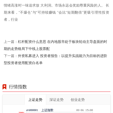
情绪高涨时一味追求放 大利润。市场永远会奖励尊重风险的人。 长
期来看，“不爆仓”与“可持续赚钱 ”会比“短期翻倍”更吸引理性投资
者，行业
杠杆配资什么意思 在内地股市处于板块轮动主导盘面的时
上一篇：
期的走势格局下中线上股票配
外资私募进入 投资者报告：以提升实战能力为目标的进阶
下一篇：
型投资者使用配资白名单
行情指数
上证走势
深证走势
创业走势