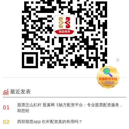
最近发表
股票怎么杠杆 股巢网刂杨方配资平台：专业股票配资服务，
01
助您轻
02
西部期货app 杠杆配资真的有用吗？