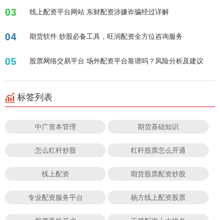
03
线上配资平台网站 东财配资涉嫌诈骗经过详解
04
期货软件 炒股必备工具，旺润配资全方位咨询服务
05
股票网络交易平台 场外配资平台靠谱吗？风险分析及建议
标签列表
中广资本管理
期货基础知识
怎么杠杆炒股
杠杆股票怎么开通
线上配资
期货股票配资炒股
专业配资服务平台
杨方线上配资股票