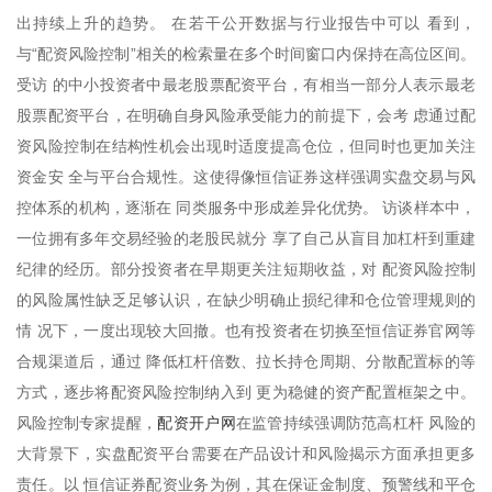
出持续上升的趋势。 在若干公开数据与行业报告中可以 看到，
与“配资风险控制”相关的检索量在多个时间窗口内保持在高位区间。
受访 的中小投资者中最老股票配资平台，有相当一部分人表示最老
股票配资平台，在明确自身风险承受能力的前提下，会考 虑通过配
资风险控制在结构性机会出现时适度提高仓位，但同时也更加关注
资金安 全与平台合规性。这使得像恒信证券这样强调实盘交易与风
控体系的机构，逐渐在 同类服务中形成差异化优势。 访谈样本中，
一位拥有多年交易经验的老股民就分 享了自己从盲目加杠杆到重建
纪律的经历。部分投资者在早期更关注短期收益，对 配资风险控制
的风险属性缺乏足够认识，在缺少明确止损纪律和仓位管理规则的
情 况下，一度出现较大回撤。也有投资者在切换至恒信证券官网等
合规渠道后，通过 降低杠杆倍数、拉长持仓周期、分散配置标的等
方式，逐步将配资风险控制纳入到 更为稳健的资产配置框架之中。
配资开户网
风险控制专家提醒，
在监管持续强调防范高杠杆 风险的
大背景下，实盘配资平台需要在产品设计和风险揭示方面承担更多
责任。以 恒信证券配资业务为例，其在保证金制度、预警线和平仓