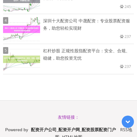
245
4
深圳十大配资公司 中晟配资：专业股票配资服
务，助您轻松实现财
237
5
杠杆炒股 正规性股指配资平台：安全、合规、
稳健，助您投资无忧
237
友情链接：
配资开户公司_配资开户网_配资股票配资门户
RSS地
Powered by
图
HTML地图