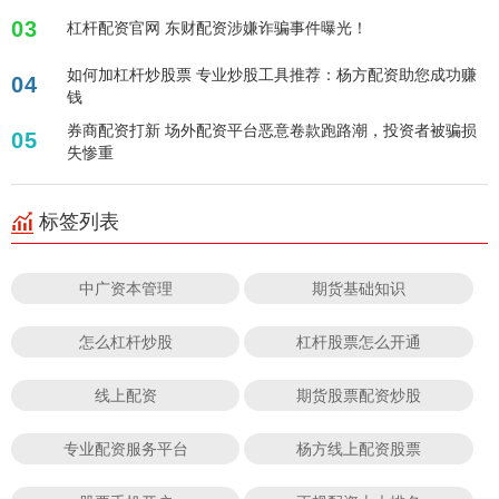
03
杠杆配资官网 东财配资涉嫌诈骗事件曝光！
如何加杠杆炒股票 专业炒股工具推荐：杨方配资助您成功赚
04
钱
券商配资打新 场外配资平台恶意卷款跑路潮，投资者被骗损
05
失惨重
标签列表
中广资本管理
期货基础知识
怎么杠杆炒股
杠杆股票怎么开通
线上配资
期货股票配资炒股
专业配资服务平台
杨方线上配资股票