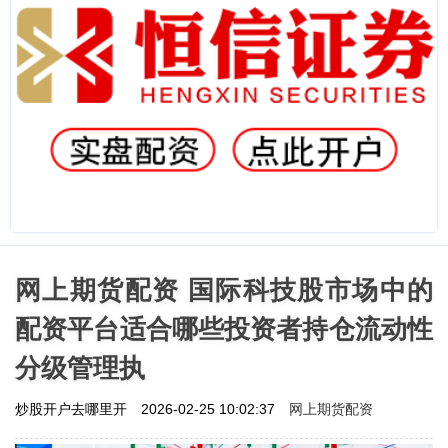
网上期货配资 国际科技股市场中的
配资平台适合哪些投资者持仓流动性
分级管理执
网上期货配资
炒股开户去哪里开
2026-02-25 10:02:37