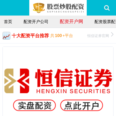
配资开户网
首页
配资开户公司
配资股票配
十大配资平台推荐
恒信证券官网
共
100
+平台