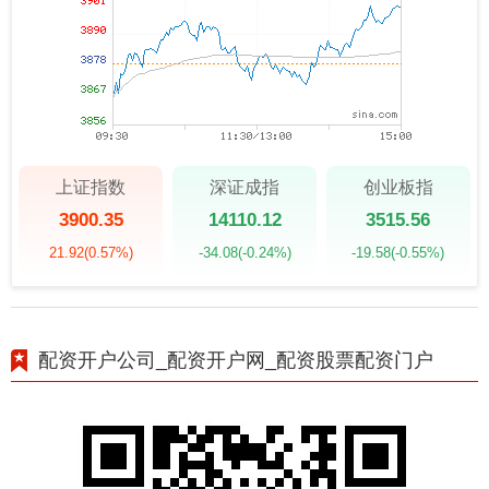
上证指数
深证成指
创业板指
3900.35
14110.12
3515.56
21.92
(0.57%)
-34.08
(-0.24%)
-19.58
(-0.55%)
配资开户公司_配资开户网_配资股票配资门户