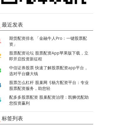
最近发表
期货配资排名 「金融牛人Pro：一键股票配
1
资」
股票配资论坛 股票配资App苹果版下载，立
2
即开启投资新征程
中信证券股票 快速了解股票配资app平台，
3
选对平台赚大钱
股票怎么杠杆 股巢网刂杨方配资平台：专业
4
股票配资服务，助您轻
配多多股票配资 股巢配资治理：凯狮优配助
5
您投资赢利
标签列表